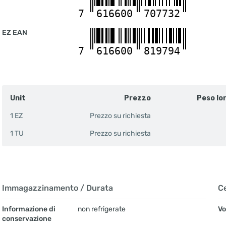
7
616600
707732
EZ EAN
7
616600
819794
Unit
Prezzo
Peso lo
1 EZ
Prezzo su richiesta
1 TU
Prezzo su richiesta
Immagazzinamento / Durata
Ce
Informazione di
non refrigerate
Vo
conservazione