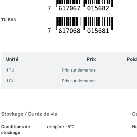
7
617067
015682
TU EAN
7
617068
015681
Unité
Prix
Poid
1 TU
Prix sur demande
1 CU
Prix sur demande
Stockage / Durée de vie
Ce
Conditions de
réfrigéré +5°C
No
stockage