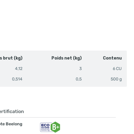
s brut (kg)
Poids net (kg)
Contenu
4,12
3
6 CU
0,514
0,5
500 g
rtification
te Beelong