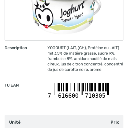
Lait
Boisson au lait 2.5% PAST 1 l
10201198
Lait
COOH Boisson au lait 2.5% UHT 12x1 l
10200482
Description
YOGOURT (LAIT, (CH), Protéine du LAIT)
Lait
mit 3,5% de matière grasse, sucre 9%,
COOH Choco Drink UHT 12x2.5 dl
framboise 8%, amidon modifié de maïs
10203382
cireux, jus de citron concentré, concentré
Lait
de jus de carotte noire, arome.
COOH Lait entier 3.5% UHT 12x1 l
10201230
TU EAN
Lait
COOH Lait entier 3.5% UHT 12x2.5 dl
7
616600
710305
10200031
Lait
Lait entier 3.5% PAST 1 l
10199929
Unité
Prix