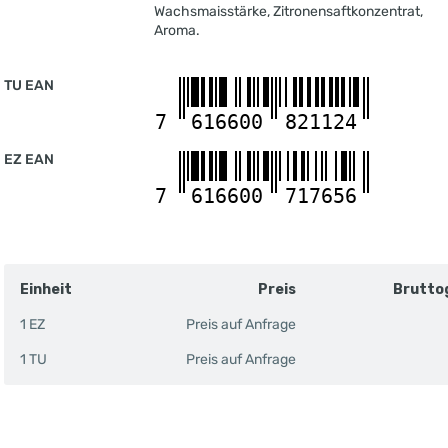
Wachsmaisstärke, Zitronensaftkonzentrat,
Aroma.
TU EAN
7
616600
821124
EZ EAN
7
616600
717656
Einheit
Preis
Brutto
1 EZ
Preis auf Anfrage
1 TU
Preis auf Anfrage