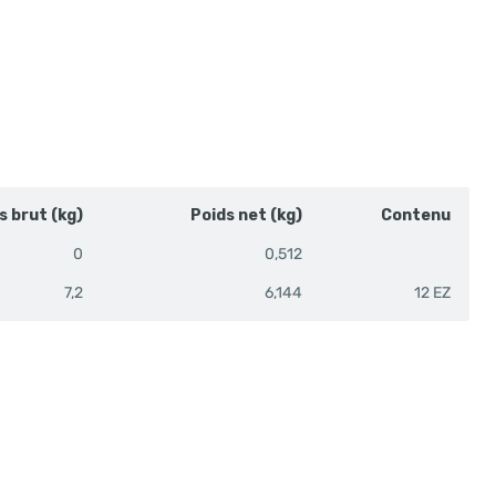
s brut (kg)
Poids net (kg)
Contenu
0
0,512
7,2
6,144
12 EZ