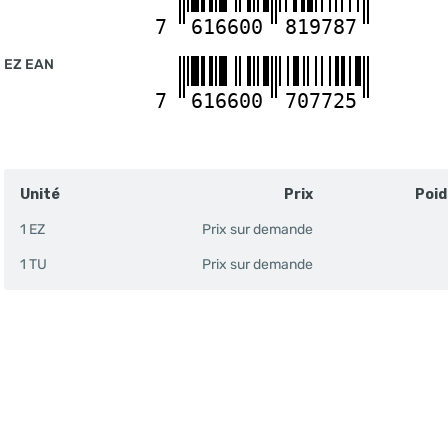
7
616600
819787
EZ EAN
7
616600
707725
Unité
Prix
Poid
1 EZ
Prix sur demande
1 TU
Prix sur demande