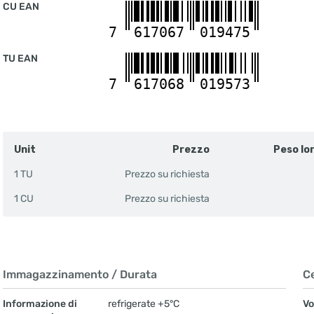
CU EAN
7
617067
019475
TU EAN
7
617068
019573
Unit
Prezzo
Peso lo
1 TU
Prezzo su richiesta
1 CU
Prezzo su richiesta
Immagazzinamento / Durata
Ce
Informazione di
refrigerate +5°C
Vo