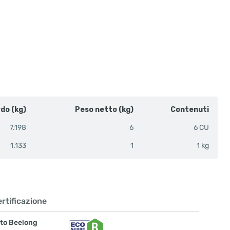
rdo (kg)
Peso netto (kg)
Contenuti
7.198
6
6 CU
1.133
1
1 kg
rtificazione
to Beelong