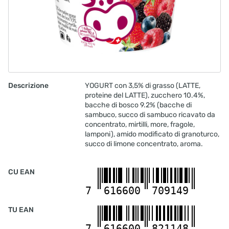
Latte
Bevanda al latte 2.5% PAST 1 l
10201198
Latte
COOH Bevanda al latte 2.5% UHT 12x1 l
10200482
Descrizione
YOGURT con 3,5% di grasso (LATTE,
Latte
proteine del LATTE), zucchero 10.4%,
COOH Choco Drink UHT 12x2.5 dl
bacche di bosco 9.2% (bacche di
10203382
sambuco, succo di sambuco ricavato da
Latte
concentrato, mirtilli, more, fragole,
COOH Latte intero 3.5% UHT 12x1 l
lamponi), amido modificato di granoturco,
10201230
succo di limone concentrato, aroma.
Latte
COOH Latte intero 3.5% UHT 12x2.5 dl
CU EAN
10200031
7
616600
709149
Latte
Lait intero 3.5% PAST 1 l
TU EAN
10199929
7
616600
821148