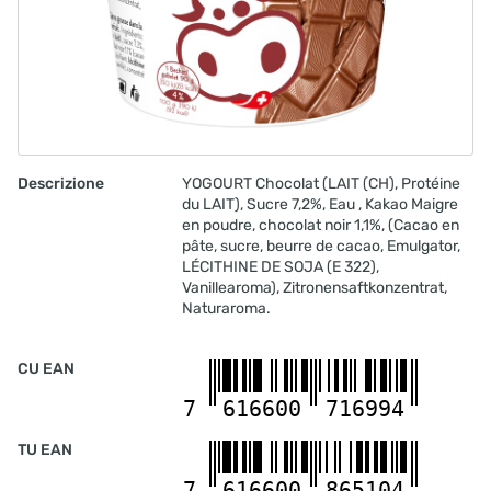
Latte
Bevanda al latte 2.5% PAST 1 l
10201198
Latte
COOH Bevanda al latte 2.5% UHT 12x1 l
10200482
Descrizione
YOGOURT Chocolat (LAIT (CH), Protéine
Latte
du LAIT), Sucre 7,2%, Eau , Kakao Maigre
COOH Choco Drink UHT 12x2.5 dl
en poudre, chocolat noir 1,1%, (Cacao en
10203382
pâte, sucre, beurre de cacao, Emulgator,
Latte
LÉCITHINE DE SOJA (E 322),
COOH Latte intero 3.5% UHT 12x1 l
Vanillearoma), Zitronensaftkonzentrat,
10201230
Naturaroma.
Latte
COOH Latte intero 3.5% UHT 12x2.5 dl
CU EAN
10200031
7
616600
716994
Latte
Lait intero 3.5% PAST 1 l
TU EAN
10199929
7
616600
865104