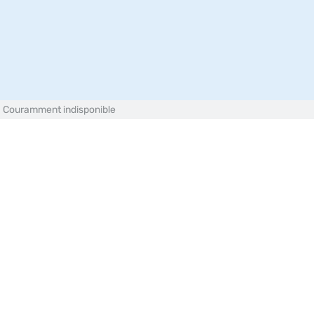
Menu
CATALOGUE
Assortiment total
Couramment indisponible
Filtre
79
Produits
Lait
1 Price Lait 3.5% UHT 6x2 l
10204853
Lait
BIO Boisson au lait 2.5% PAST 1 l
10200923
Lait
BIO Lait entier 3.5% PAST 1 l
10205052