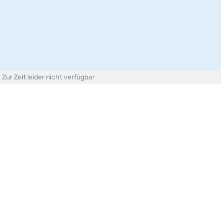
Menu
KATALOG
Gesamtes Sortiment
Zur Zeit leider nicht verfügbar
Filter
79
Produkte
Milch
1 Price Vollmilch 3.5% UHT 6x2 l
10204853
Milch
BIO Milch Drink 2.5% PAST 1 l
10200923
Milch
BIO Vollmilch 3.5% PAST 1 l
10205052